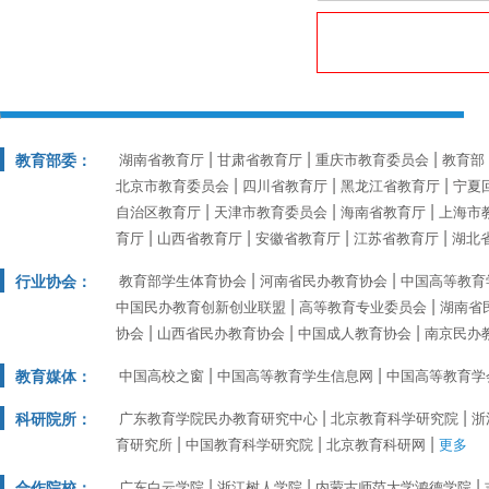
教育部委：
湖南省教育厅
甘肃省教育厅
重庆市教育委员会
教育部
北京市教育委员会
四川省教育厅
黑龙江省教育厅
宁夏
自治区教育厅
天津市教育委员会
海南省教育厅
上海市
育厅
山西省教育厅
安徽省教育厅
江苏省教育厅
湖北
行业协会：
教育部学生体育协会
河南省民办教育协会
中国高等教育
中国民办教育创新创业联盟
高等教育专业委员会
湖南省
协会
山西省民办教育协会
中国成人教育协会
南京民办
教育媒体：
中国高校之窗
中国高等教育学生信息网
中国高等教育学
科研院所：
广东教育学院民办教育研究中心
北京教育科学研究院
浙
育研究所
中国教育科学研究院
北京教育科研网
更多
合作院校：
广东白云学院
浙江树人学院
内蒙古师范大学鸿德学院